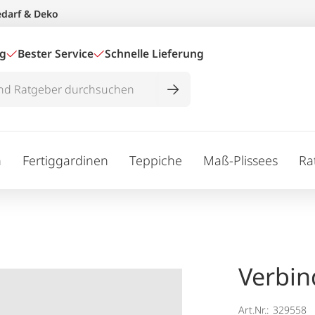
edarf & Deko
ig
Bester Service
Schnelle Lieferung
n
Fertiggardinen
Teppiche
Maß-Plissees
Ra
Verbin
Art.Nr.:
329558