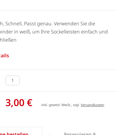
ach, Schnell, Passt genau. Verwenden Sie die
binder in weiß, um Ihre Sockelleisten einfach und
chließen
ails
3,00 €
inkl. gesetzl. MwSt., zzgl.
Versandkosten
Reservieren &
ne bestellen