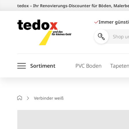
Zum
tedox – Ihr Renovierungs-Discounter für Böden, Malerb
Inhalt
springen
Immer günst
Shop
und
Ratgeber
Sortiment
PVC Boden
Tapete
durchsuchen
Startseite
Verbinder weiß