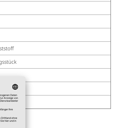
tstoff
gsstück
e