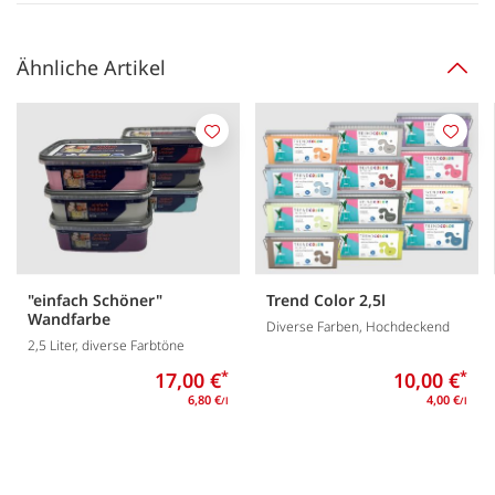
Ähnliche Artikel
Merken
Merk
"einfach Schöner"
Trend Color 2,5l
Wandfarbe
Diverse Farben, Hochdeckend
2,5 Liter, diverse Farbtöne
17,00 €
*
10,00 €
*
6,80 €
4,00 €
/l
/l