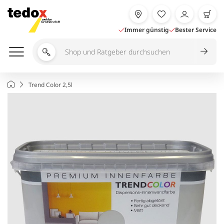
Zum
Inhalt
springen
Immer günstig
Bester Service
Shop
und
Ratgeber
Startseite
Trend Color 2,5l
durchsuchen