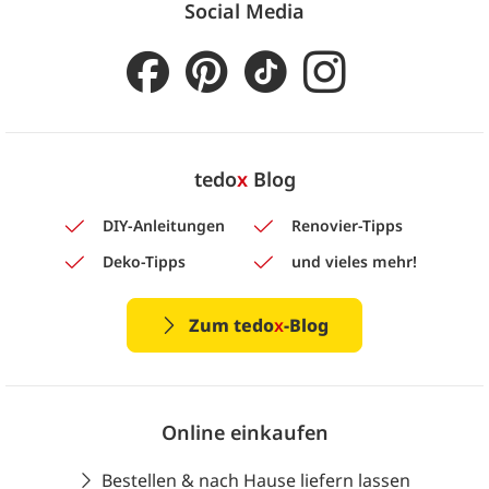
Social Media
tedo
x
Blog
DIY-Anleitungen
Renovier-Tipps
Deko-Tipps
und vieles mehr!
Zum tedo
x
-Blog
Online einkaufen
Bestellen & nach Hause liefern lassen