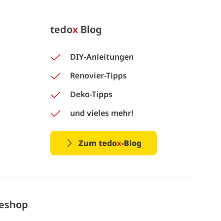
tedo
x
Blog
DIY-Anleitungen
Renovier-Tipps
Deko-Tipps
und vieles mehr!
Zum tedo
x
-Blog
neshop