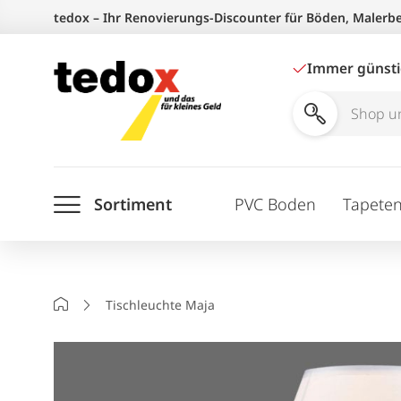
Zum
tedox – Ihr Renovierungs-Discounter für Böden, Malerb
Inhalt
springen
Immer günst
Shop
und
Ratgeber
Sortiment
PVC Boden
Tapete
durchsuchen
Startseite
Tischleuchte Maja