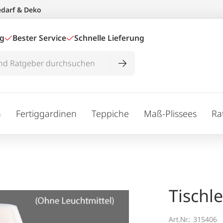
edarf & Deko
ig
Bester Service
Schnelle Lieferung
n
Fertiggardinen
Teppiche
Maß-Plissees
Ra
Tischl
Art.Nr.:
315406