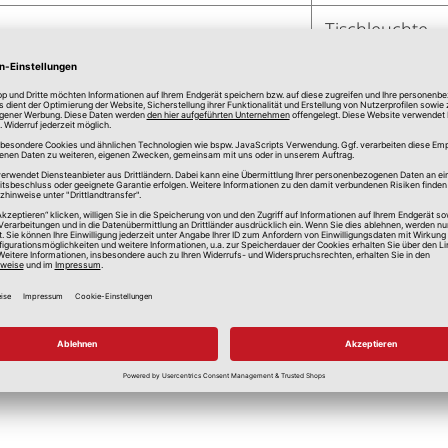
Tischleuchte
E14
40 Watt
Keramik