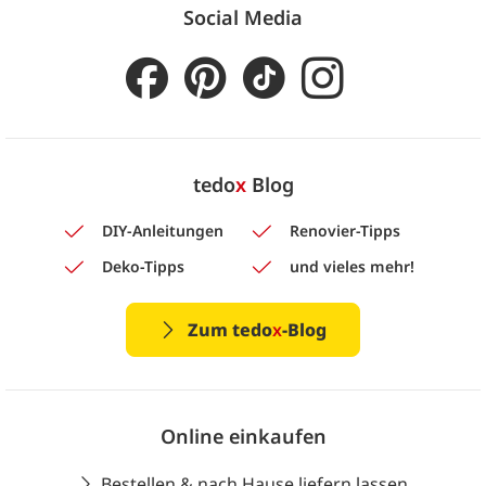
Social Media
tedo
x
Blog
DIY-Anleitungen
Renovier-Tipps
Deko-Tipps
und vieles mehr!
Zum tedo
x
-Blog
Online einkaufen
Bestellen & nach Hause liefern lassen