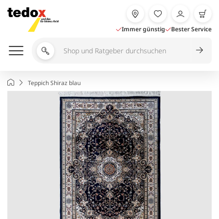
Zum
Inhalt
springen
Immer günstig
Bester Service
Shop
und
Ratgeber
Startseite
Teppich Shiraz blau
durchsuchen