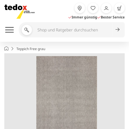
Zum
Inhalt
springen
Immer günstig
Bester Service
Shop
und
Ratgeber
Startseite
Teppich Free grau
durchsuchen