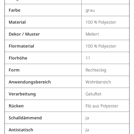
powered by
Usercentrics Consent Management
Platform
&
Trusted Shops
Farbe
grau
Material
100 % Polyester
Dekor / Muster
Meliert
Flormaterial
100 % Polyester
Florhöhe
11
Form
Rechteckig
Anwendungsbereich
Wohnbereich
Verarbeitung
Getuftet
Rücken
Filz aus Polyester
Schalldämmend
Ja
Antistatisch
Ja