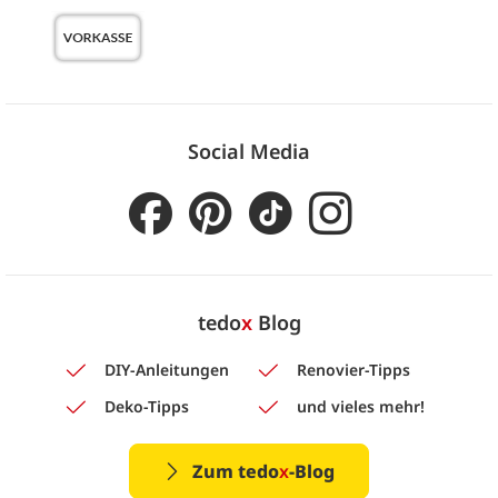
Social Media
tedo
x
Blog
DIY-Anleitungen
Renovier-Tipps
Deko-Tipps
und vieles mehr!
Zum tedo
x
-Blog