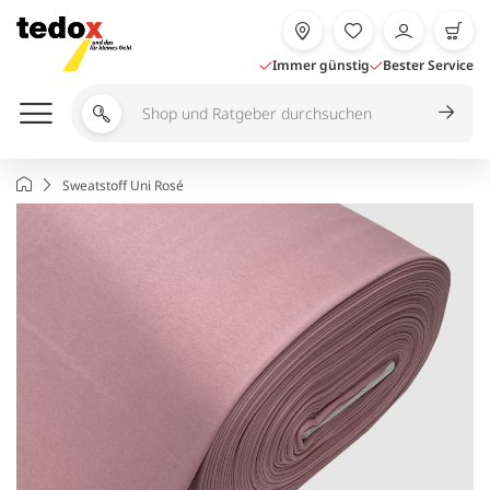
Zum
Inhalt
springen
Immer günstig
Bester Service
Shop
und
Ratgeber
Startseite
Sweatstoff Uni Rosé
durchsuchen