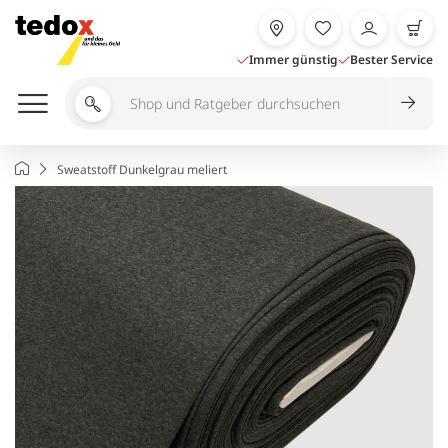
Zum
Inhalt
springen
Immer günstig
Bester Service
Shop
und
Ratgeber
Startseite
Sweatstoff Dunkelgrau meliert
durchsuchen