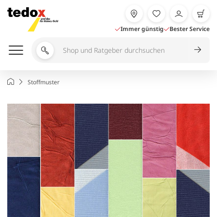
Zum
Inhalt
springen
Immer günstig
Bester Service
Shop
und
Ratgeber
Startseite
Stoffmuster
durchsuchen