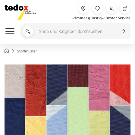
Zum
Inhalt
springen
Immer günstig
Bester Service
Shop
und
Ratgeber
Startseite
Stoffmuster
durchsuchen