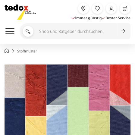
Zum
Inhalt
springen
Immer günstig
Bester Service
Shop
und
Ratgeber
Startseite
Stoffmuster
durchsuchen