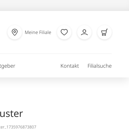
Meine Filiale
tgeber
Kontakt
Filialsuche
uster
ter_1735976873807