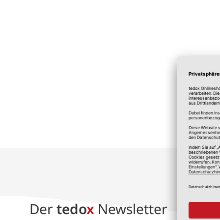
*A
Der
tedo
x
Newsletter