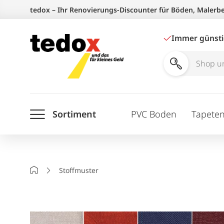
Zum
tedox – Ihr Renovierungs-Discounter für Böden, Malerb
Inhalt
springen
Immer günst
Shop
und
Ratgeber
Sortiment
PVC Boden
Tapete
durchsuchen
Startseite
Stoffmuster