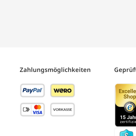
Zahlungs­möglich­keiten
Geprüft