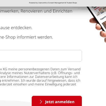
imwerken, Renovieren und Einrichten
hause entdecken.
ne-Shop informiert werden.
 tedox KG meine personenbezogenen Daten zum Versand
Analyse meines Nutzerverhaltens (z.B. Öffnungs- und
eitere Informationen zur Datenverarbeitung kann ich
g
entnehmen. Ich wurde darauf hingewiesen, dass ich
ederzeit einsehen und meine Einwilligung jederzeit
Jetzt anmelden