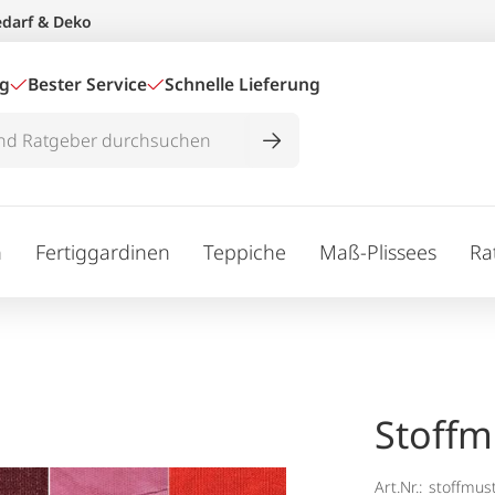
edarf & Deko
ig
Bester Service
Schnelle Lieferung
n
Fertiggardinen
Teppiche
Maß-Plissees
Ra
Stoffm
Art.Nr.:
stoffmus