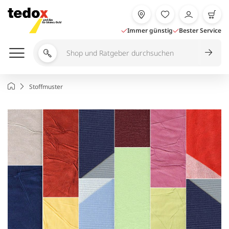
Zum
Inhalt
springen
Immer günstig
Bester Service
Shop
und
Ratgeber
Startseite
Stoffmuster
durchsuchen