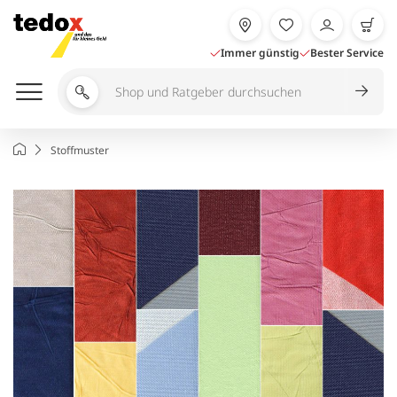
Zum
Inhalt
springen
Immer günstig
Bester Service
Shop
und
Ratgeber
Startseite
Stoffmuster
durchsuchen