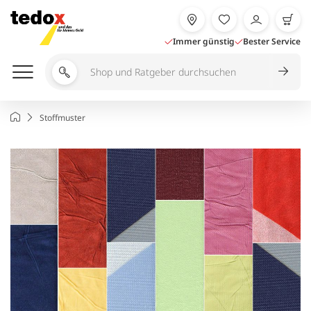
Zum
Inhalt
springen
Immer günstig
Bester Service
Shop
und
Ratgeber
Startseite
Stoffmuster
durchsuchen