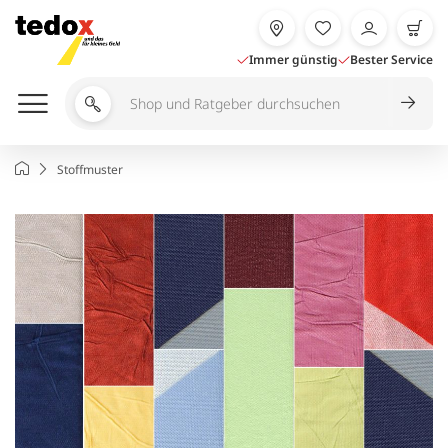
Zum
Inhalt
springen
Immer günstig
Bester Service
Shop
und
Ratgeber
Startseite
Stoffmuster
durchsuchen