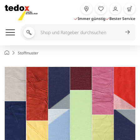
Zum
Inhalt
springen
Immer günstig
Bester Service
Shop
und
Ratgeber
Startseite
Stoffmuster
durchsuchen