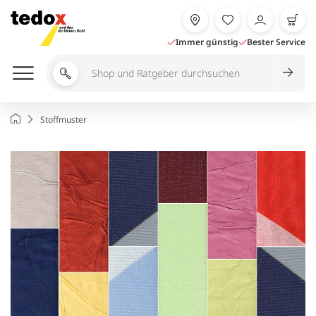
Zum
Inhalt
springen
Immer günstig
Bester Service
Shop
und
Ratgeber
Startseite
Stoffmuster
durchsuchen