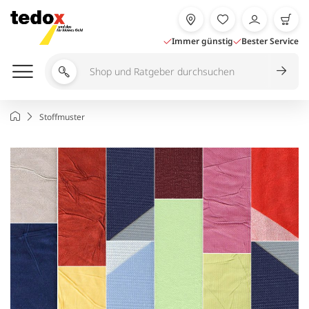
Zum
Inhalt
springen
Immer günstig
Bester Service
Shop
und
Ratgeber
Startseite
Stoffmuster
durchsuchen