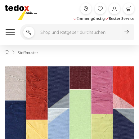
Zum
Inhalt
springen
Immer günstig
Bester Service
Shop
und
Ratgeber
Startseite
Stoffmuster
durchsuchen