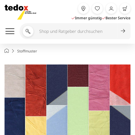
Zum
Inhalt
springen
Immer günstig
Bester Service
Shop
und
Ratgeber
Startseite
Stoffmuster
durchsuchen