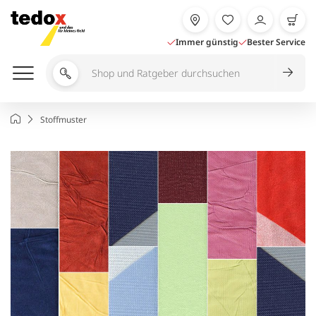
Zum
Inhalt
springen
Immer günstig
Bester Service
Shop
und
Ratgeber
Startseite
Stoffmuster
durchsuchen