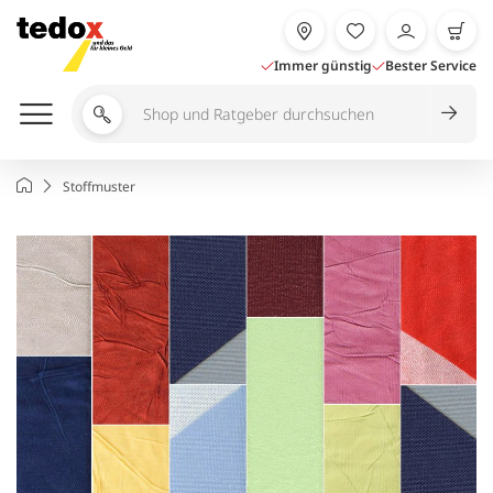
Zum
Inhalt
springen
Immer günstig
Bester Service
Shop
und
Ratgeber
Startseite
Stoffmuster
durchsuchen