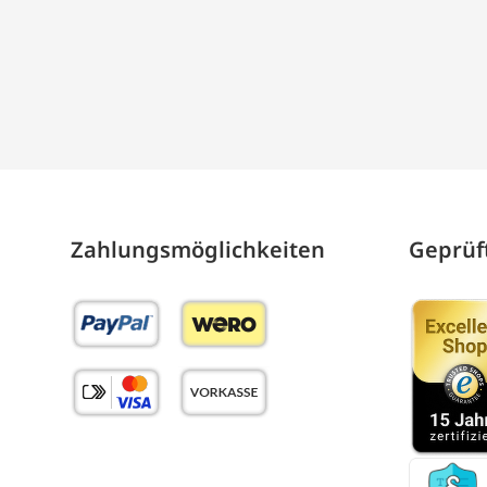
Zahlungs­möglich­keiten
Geprüft