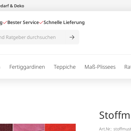
edarf & Deko
ig
Bester Service
Schnelle Lieferung
n
Fertiggardinen
Teppiche
Maß-Plissees
Ra
Stoffm
Art.Nr.:
stoffmus