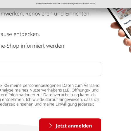
imwerken, Renovieren und Einrichten
hause entdecken.
ne-Shop informiert werden.
 tedox KG meine personenbezogenen Daten zum Versand
Analyse meines Nutzerverhaltens (z.B. Öffnungs- und
eitere Informationen zur Datenverarbeitung kann ich
g
entnehmen. Ich wurde darauf hingewiesen, dass ich
ederzeit einsehen und meine Einwilligung jederzeit
Jetzt anmelden