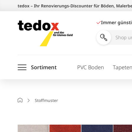
Zum
tedox – Ihr Renovierungs-Discounter für Böden, Malerb
Inhalt
springen
Immer günst
Shop
und
Ratgeber
Sortiment
PVC Boden
Tapete
durchsuchen
Startseite
Stoffmuster