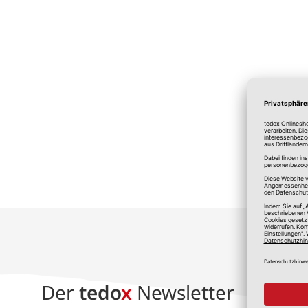
*A
Der
tedo
x
Newsletter