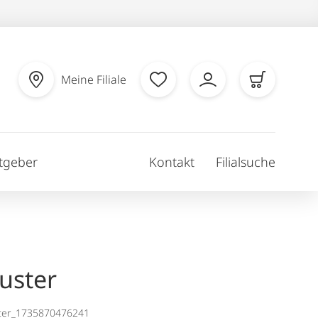
Meine Filiale
tgeber
Kontakt
Filialsuche
uster
ter_1735870476241