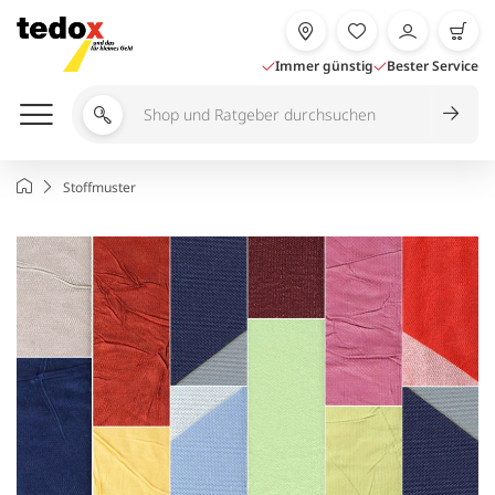
Zum
Inhalt
springen
Immer günstig
Bester Service
Shop
und
Ratgeber
Startseite
Stoffmuster
durchsuchen