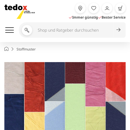
Zum
Inhalt
springen
Immer günstig
Bester Service
Shop
und
Ratgeber
Startseite
Stoffmuster
durchsuchen