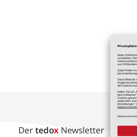
*A
Der
tedo
x
Newsletter