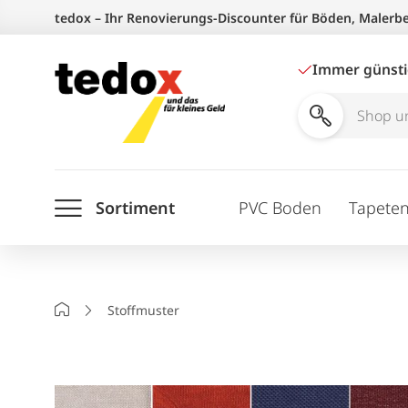
Zum
tedox – Ihr Renovierungs-Discounter für Böden, Malerb
Inhalt
springen
Immer günst
Shop
und
Ratgeber
Sortiment
PVC Boden
Tapete
durchsuchen
Startseite
Stoffmuster