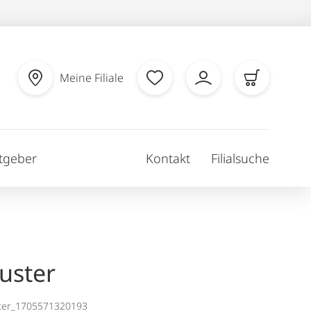
Meine Filiale
tgeber
Kontakt
Filialsuche
uster
ter_1705571320193