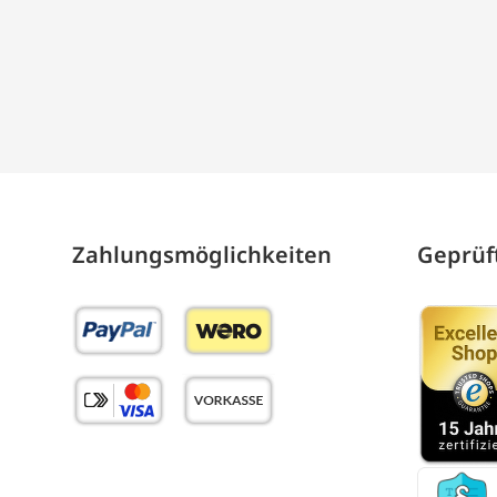
Zahlungs­möglich­keiten
Geprüft