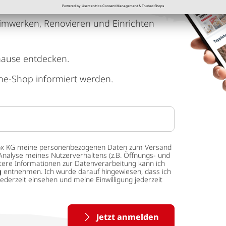
imwerken, Renovieren und Einrichten
hause entdecken.
ne-Shop informiert werden.
 tedox KG meine personenbezogenen Daten zum Versand
Analyse meines Nutzerverhaltens (z.B. Öffnungs- und
eitere Informationen zur Datenverarbeitung kann ich
g
entnehmen. Ich wurde darauf hingewiesen, dass ich
ederzeit einsehen und meine Einwilligung jederzeit
Jetzt anmelden