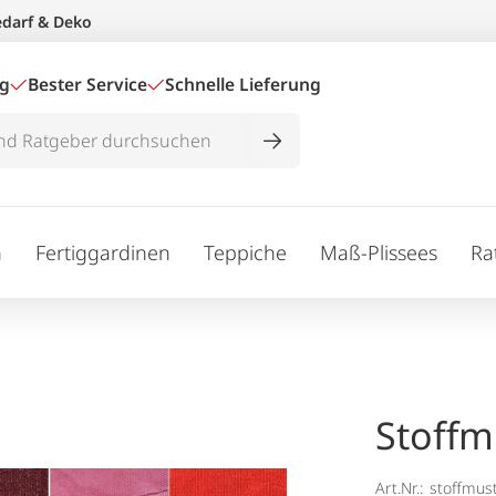
edarf & Deko
ig
Bester Service
Schnelle Lieferung
n
Fertiggardinen
Teppiche
Maß-Plissees
Ra
Stoffm
Art.Nr.:
stoffmus