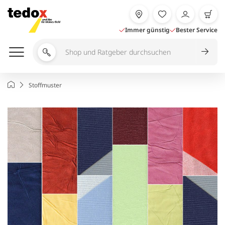
Zum
Inhalt
springen
Immer günstig
Bester Service
Shop
und
Ratgeber
Startseite
Stoffmuster
durchsuchen