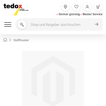
Zum
Inhalt
springen
Immer günstig
Bester Service
Shop
und
Ratgeber
Startseite
Stoffmuster
durchsuchen