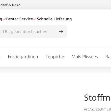
edarf & Deko
ig
Bester Service
Schnelle Lieferung
n
Fertiggardinen
Teppiche
Maß-Plissees
Ra
Stoffm
Art.Nr.:
stoffmus