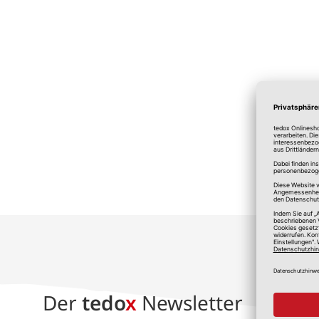
*A
Der
tedo
x
Newsletter