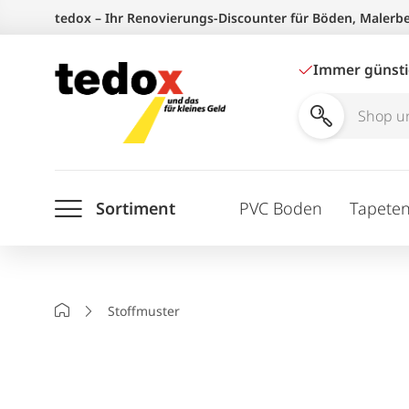
Zum
tedox – Ihr Renovierungs-Discounter für Böden, Malerb
Inhalt
springen
Immer günst
Shop
und
Ratgeber
Sortiment
PVC Boden
Tapete
durchsuchen
Startseite
Stoffmuster