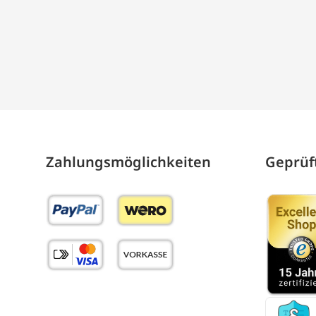
Zahlungs­möglich­keiten
Geprüft