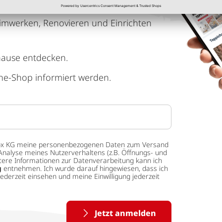
imwerken, Renovieren und Einrichten
hause entdecken.
ne-Shop informiert werden.
 tedox KG meine personenbezogenen Daten zum Versand
Analyse meines Nutzerverhaltens (z.B. Öffnungs- und
eitere Informationen zur Datenverarbeitung kann ich
g
entnehmen. Ich wurde darauf hingewiesen, dass ich
ederzeit einsehen und meine Einwilligung jederzeit
Jetzt anmelden