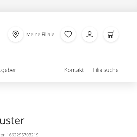
Meine Filiale
tgeber
Kontakt
Filialsuche
uster
ter_1662295703219