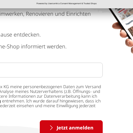
imwerken, Renovieren und Einrichten
hause entdecken.
ne-Shop informiert werden.
 tedox KG meine personenbezogenen Daten zum Versand
Analyse meines Nutzerverhaltens (z.B. Öffnungs- und
eitere Informationen zur Datenverarbeitung kann ich
g
entnehmen. Ich wurde darauf hingewiesen, dass ich
ederzeit einsehen und meine Einwilligung jederzeit
Jetzt anmelden