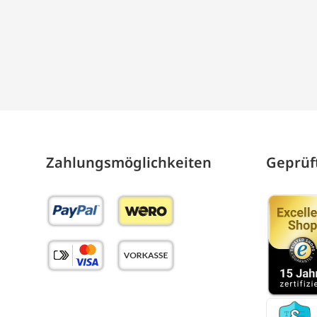
Zahlungs­möglich­keiten
Geprüft