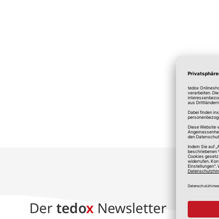
*A
Der
tedo
x
Newsletter