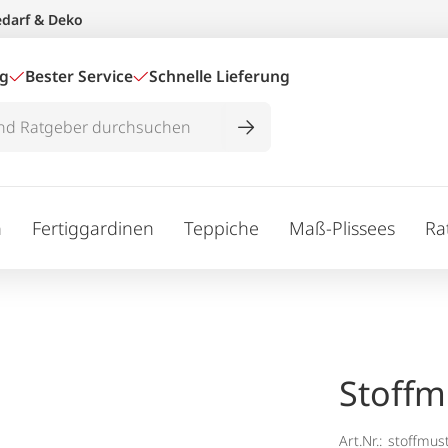
edarf & Deko
ig
Bester Service
Schnelle Lieferung
n
Fertiggardinen
Teppiche
Maß-Plissees
Ra
Stoffm
Art.Nr.:
stoffmus