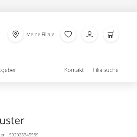
Meine Filiale
tgeber
Kontakt
Filialsuche
uster
ter_1592026345589