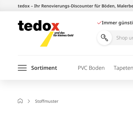
Zum
tedox – Ihr Renovierungs-Discounter für Böden, Malerb
Inhalt
springen
Immer günst
Shop
und
Ratgeber
Sortiment
PVC Boden
Tapete
durchsuchen
Startseite
Stoffmuster