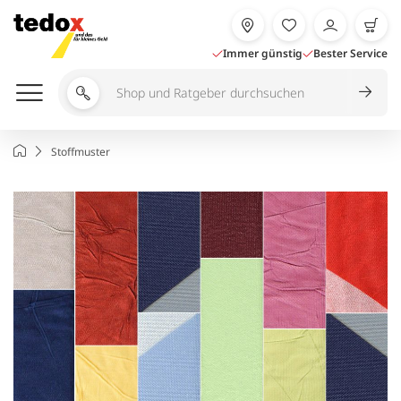
Zum
Inhalt
springen
Immer günstig
Bester Service
Shop
und
Ratgeber
Startseite
Stoffmuster
durchsuchen