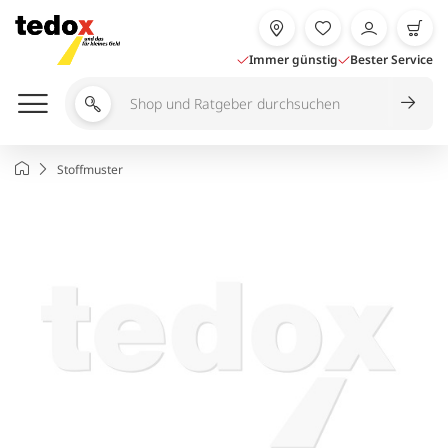
Zum
Inhalt
springen
Immer günstig
Bester Service
Shop
und
Ratgeber
Startseite
Stoffmuster
durchsuchen