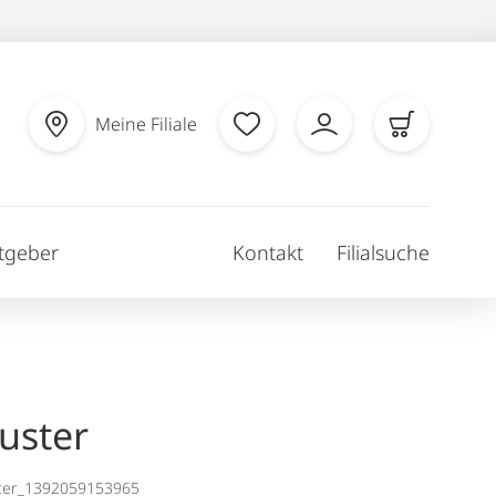
Meine Filiale
tgeber
Kontakt
Filialsuche
uster
ter_1392059153965