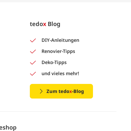
tedo
x
Blog
DIY-Anleitungen
Renovier-Tipps
Deko-Tipps
und vieles mehr!
Zum tedo
x
-Blog
neshop