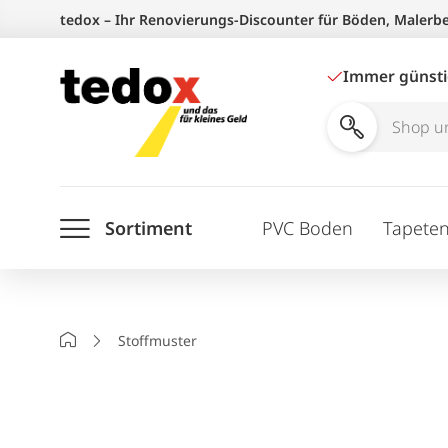
Zum
tedox – Ihr Renovierungs-Discounter für Böden, Malerb
Inhalt
springen
Immer günst
Shop
und
Ratgeber
Sortiment
PVC Boden
Tapete
durchsuchen
Startseite
Stoffmuster