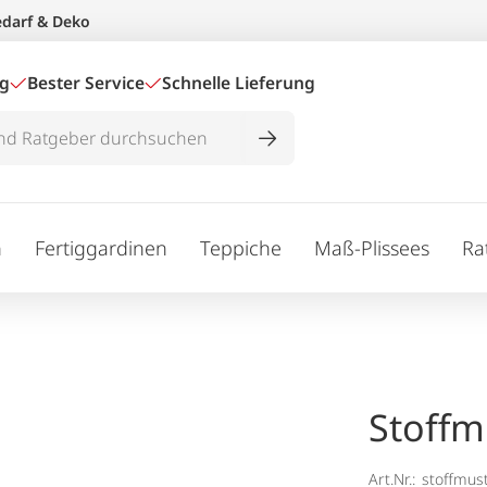
edarf & Deko
ig
Bester Service
Schnelle Lieferung
n
Fertiggardinen
Teppiche
Maß-Plissees
Ra
Stoffm
Art.Nr.:
stoffmus