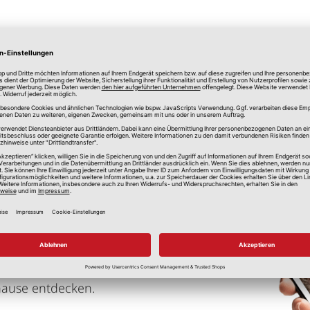
lle Preise in Euro, inkl. gesetzlicher Mehrwertsteuer, zzgl.
Versandkos
imwerken, Renovieren und Einrichten
hause entdecken.