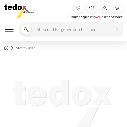
Zum
Inhalt
springen
Immer günstig
Bester Service
Shop
und
Ratgeber
Startseite
Stoffmuster
durchsuchen