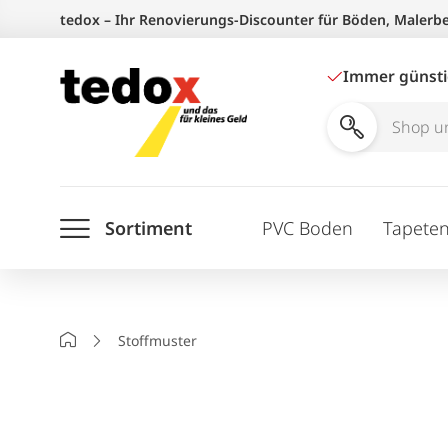
Zum
tedox – Ihr Renovierungs-Discounter für Böden, Malerb
Inhalt
springen
Immer günst
Shop
und
Ratgeber
Sortiment
PVC Boden
Tapete
durchsuchen
Startseite
Stoffmuster