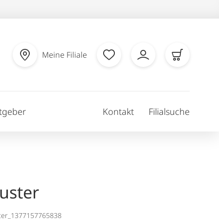
Meine Filiale
tgeber
Kontakt
Filialsuche
uster
ter_1377157765838