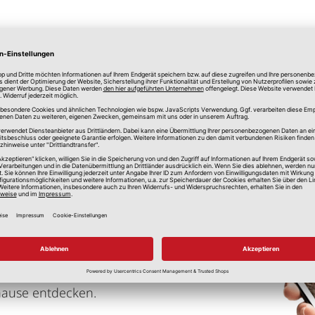
lle Preise in Euro, inkl. gesetzlicher Mehrwertsteuer, zzgl.
Versandkos
imwerken, Renovieren und Einrichten
hause entdecken.