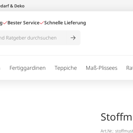
edarf & Deko
ig
Bester Service
Schnelle Lieferung
n
Fertiggardinen
Teppiche
Maß-Plissees
Ra
Stoffm
Art.Nr.:
stoffmus