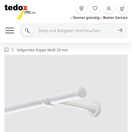
Zum
Inhalt
springen
Immer günstig
Bester Service
Shop
und
Ratgeber
Startseite
Stilgarnitur Kappe Weiß 20 mm
durchsuchen