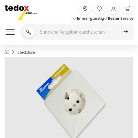
Zum
Inhalt
springen
Immer günstig
Bester Service
Shop
und
Ratgeber
Startseite
Steckdose
durchsuchen