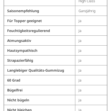
High Class
Saisonempfehlung
Ganzjährig
Für Topper geeignet
Ja
Feuchtigkeitsregulierend
Ja
Atmungsaktiv
Ja
Hautsympathisch
Ja
Strapazierfähig
Ja
Langlebiger Qualitäts-Gummizug
Ja
60 Grad
Ja
Bügelfrei
Ja
Nicht bügeln
Ja
Nicht bleichen
Ja