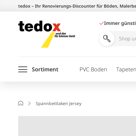
Zum
tedox – Ihr Renovierungs-Discounter für Böden, Malerb
Inhalt
springen
Immer günst
Shop
und
Ratgeber
Sortiment
PVC Boden
Tapete
durchsuchen
Startseite
Spannbettlaken Jersey