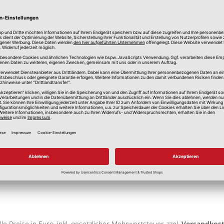
spruchung
lle Preise in Euro, inkl. gesetzlicher Mehrwertsteuer, zzgl.
Versandkos