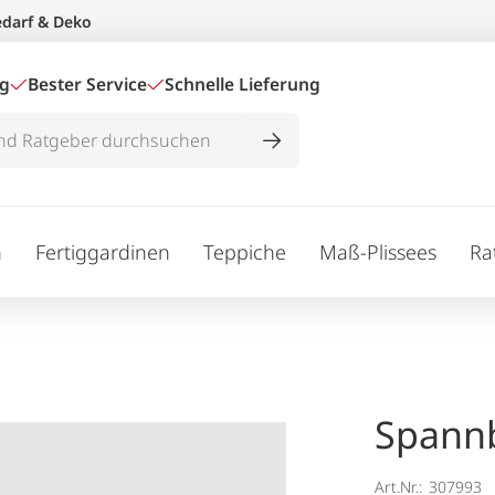
edarf & Deko
ig
Bester Service
Schnelle Lieferung
n
Fertiggardinen
Teppiche
Maß-Plissees
Ra
Spannb
Art.Nr.:
307993