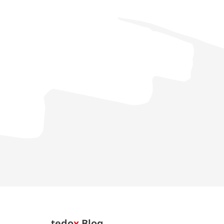
tedo
x
Blog