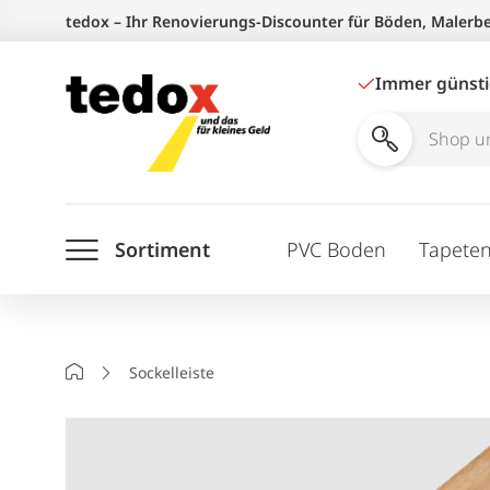
Zum
tedox – Ihr Renovierungs-Discounter für Böden, Malerb
Inhalt
springen
Immer günst
Shop
und
Ratgeber
Sortiment
PVC Boden
Tapete
durchsuchen
Startseite
Sockelleiste