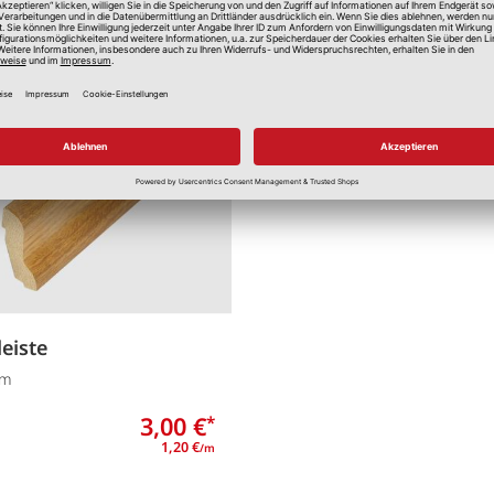
Merken
leiste
cm
3,00 €
*
1,20 €
/m