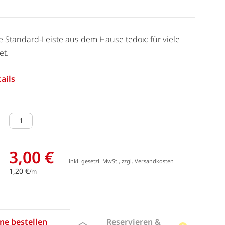
ie Standard-Leiste aus dem Hause tedox; für viele
et.
ails
3,00 €
inkl. gesetzl. MwSt., zzgl.
Versandkosten
1,20 €
/m
Reservieren &
ne bestellen