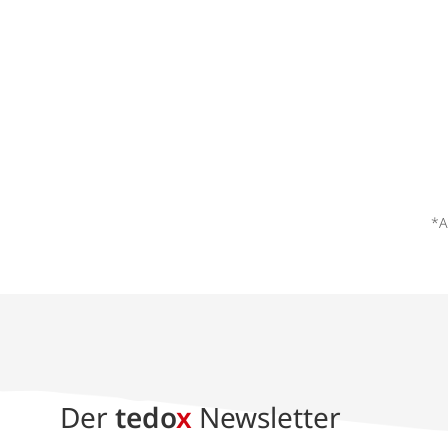
*A
Der
tedo
x
Newsletter