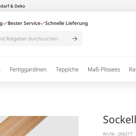
edarf & Deko
ig
Bester Service
Schnelle Lieferung
n
Fertiggardinen
Teppiche
Maß-Plissees
Ra
Sockell
Art.Nr.:
266217