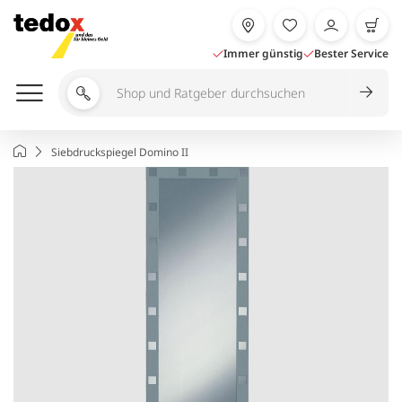
Zum
Inhalt
springen
Immer günstig
Bester Service
Shop
und
Ratgeber
Startseite
Siebdruckspiegel Domino II
durchsuchen