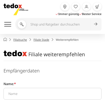
Zum
Inhalt
springen
Immer günstig
Bester Service
Shop
und
Ratgeber
Startseite
Filialsuche
Filiale Stade
Weiterempfehlen
durchsuchen
Filiale weiterempfehlen
Empfängerdaten
Name:
*