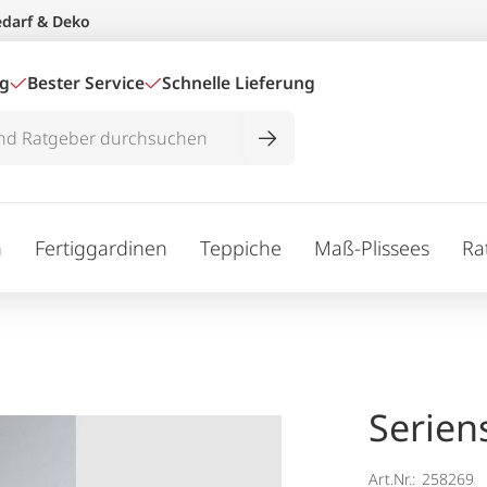
edarf & Deko
ig
Bester Service
Schnelle Lieferung
n
Fertiggardinen
Teppiche
Maß-Plissees
Ra
Serien
Art.Nr.:
258269