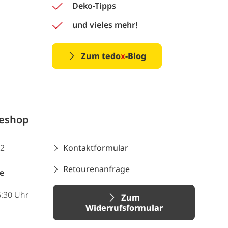
Deko-Tipps
und vieles mehr!
Zum tedo
x
-Blog
neshop
12
Kontaktformular
Retourenanfrage
e
6:30 Uhr
Zum
Widerrufsformular