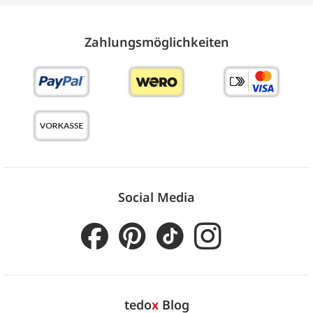
Zahlungs­möglich­keiten
Social Media
tedo
x
Blog