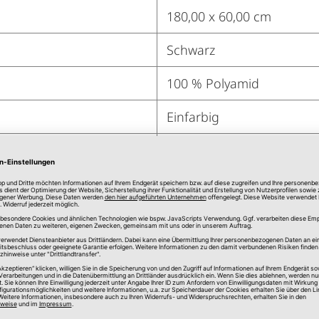
180,00 x 60,00 cm
Schwarz
100 % Polyamid
Einfarbig
100 % Polyamid
8 mm
Innen, Außen
Vinyl
X
ca. 2,10 l/m²