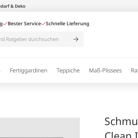
edarf & Deko
ig
Bester Service
Schnelle Lieferung
n
Fertiggardinen
Teppiche
Maß-Plissees
Ra
Schmu
Clean I