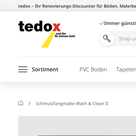
Zum
tedox – Ihr Renovierungs-Discounter für Böden, Malerb
Inhalt
springen
Immer günst
Shop
und
Ratgeber
Sortiment
PVC Boden
Tapete
durchsuchen
Startseite
Schmutzfangmatte Wash & Clean II