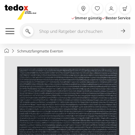
Zum
Inhalt
springen
Immer günstig
Bester Service
Shop
und
Ratgeber
Startseite
Schmutzfangmatte Everton
durchsuchen