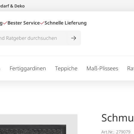
edarf & Deko
ig
Bester Service
Schnelle Lieferung
n
Fertiggardinen
Teppiche
Maß-Plissees
Ra
Schmut
Art.Nr.:
279079